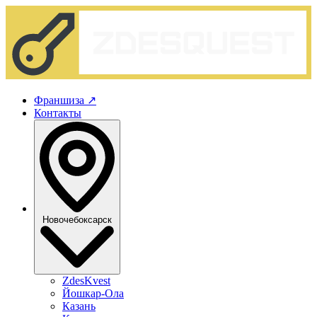
Франшиза
↗
Контакты
Новочебоксарск
ZdesKvest
Йошкар-Ола
Казань